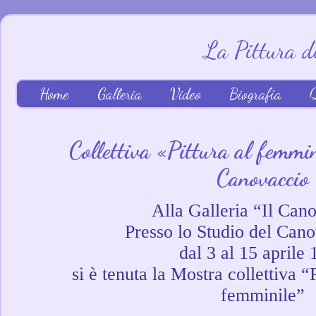
La Pittura 
Home
Galleria
Video
Biografia
Q
Collettiva «Pittura al femmin
Canovaccio
Alla Galleria “Il Can
Presso lo Studio del Can
dal 3 al 15 aprile
si è tenuta la Mostra collettiva “P
femminile”